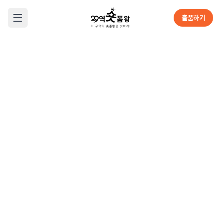
본문으로 바로가기
출품하기
메뉴 열기
29초영화제 공식 홈페이지